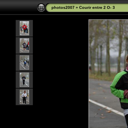
photos2007
»
Courir entre 2 O- 3