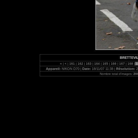
BRETTEVI
«
|
<
|
161
|
162
|
163
|
164
|
165
|
166
|
167
|
168
|
1
Appareil:
NIKON D70 |
Date:
18/11/07 11:38 |
Résolution:
2
Nombre total d'images:
20