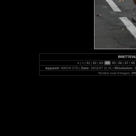
BRETTEVI
«
|
<
|
61
|
62
|
63
|
64
|
65
|
66
|
67
|
68
Appareil:
NIKON D70 |
Date:
18/11/07 11:31 |
Résolution:
2
Nombre total d'images:
20