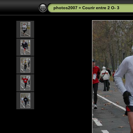
photos2007
»
Courir entre 2 O- 3